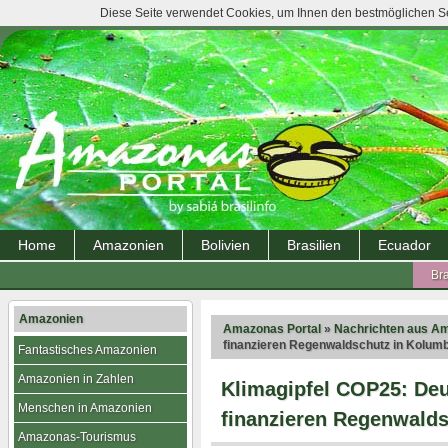
Diese Seite verwendet Cookies, um Ihnen den bestmöglichen Ser
Home
Amazonien
Bolivien
Brasilien
Ecuador
Bra
Amazonien
Amazonas Portal
»
Nachrichten aus A
finanzieren Regenwaldschutz in Kolum
Fantastisches Amazonien
Amazonien in Zahlen
Klimagipfel COP25: De
Menschen in Amazonien
finanzieren Regenwald
Amazonas-Tourismus