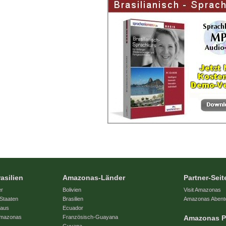
asilien
Amazonas-Länder
Partner-Seit
er
Bolivien
Visit Amazonas
Staaten
Brasilien
Amazonas Abent
naus
Ecuador
 Amazonas
Französisch-Guayana
Amazonas P