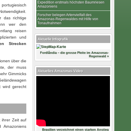
Expedition erstmals höchsten Baumriesen
 portugiesisch
Amazoniens
otwendigkeit.
Forscher belegen Artenvielfalt des
r das richtige
Amazonas-Regenwaldes mit Hilfe von
Tonaufnahmen
enn wer den
ntlang reisen
lizierten und
Aktuelle Infografik
en Strecken
Fordlândia – die grosse Pleite im Amazonas-
Regenwald »
ionen über die
te, der muss
Aktuelles Amazonas-Video
 mehr Gimmicks
 Geländewagen
t wird gerecht
hrer Zeit auf
d Amazoniens
Brasilien verzeichnet einen starken Anstieg