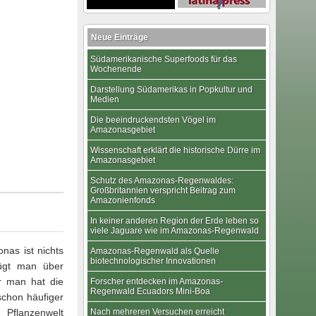
Neue Einträge
Südamerikanische Superfoods für das
Wochenende
Darstellung Südamerikas in Popkultur und
Medien
Die beeindruckendsten Vögel im
Amazonasgebiet
Wissenschaft erklärt die historische Dürre im
Amazonasgebiet
Schutz des Amazonas-Regenwaldes:
Großbritannien verspricht Beitrag zum
Amazonienfonds
In keiner anderen Region der Erde leben so
viele Jaguare wie im Amazonas-Regenwald
nas ist nichts
Amazonas-Regenwald als Quelle
biotechnologischer Innovationen
fügt man über
r man hat die
Forscher entdecken im Amazonas-
Regenwald Ecuadors Mini-Boa
schon häufiger
 Pflanzenwelt
Nach mehreren Versuchen erreicht