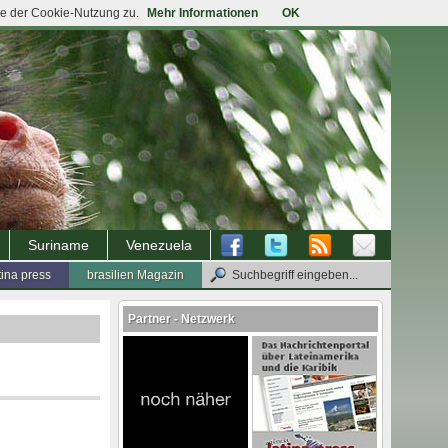
ie der Cookie-Nutzung zu.
Mehr Informationen
OK
Suriname
Venezuela
tina press
brasilien Magazin
Partner - Netzwerk