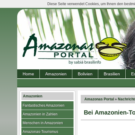
Diese Seite verwendet Cookies, um Ihnen den bestmög
Home
Amazonien
Bolivien
Brasilien
E
Amazonien
Amazonas Portal
»
Nachrich
Fantastisches Amazonien
Bei Amazonien-To
Amazonien in Zahlen
Menschen in Amazonien
Amazonas-Tourismus