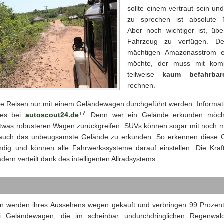
sollte einem vertraut sein und
zu sprechen ist absolute N
Aber noch wichtiger ist, übe
Fahrzeug zu verfügen. D
mächtigen Amazonasstrom e
möchte, der muss mit komp
teilweise
kaum befahrbar
rechnen.
he Reisen nur mit einem Geländewagen durchgeführt werden. Informat
 es bei
autoscout24.de
. Denn wer ein Gelände erkunden möch
 etwas robusteren Wagen zurückgreifen. SUVs können sogar mit noch
 auch das unbeugsamste Gelände zu erkunden. So erkennen diese
ndig und können alle Fahrwerkssysteme darauf einstellen. Die Kraf
ern verteilt dank des intelligenten Allradsystems.
 werden ihres Aussehens wegen gekauft und verbringen 99 Prozent i
i Geländewagen, die im scheinbar undurchdringlichen Regenwal