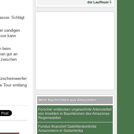
der Lauffeuer »
asser. Schlägt
der sandigen
ssor kann
n beim
man gut an
b zwischen
tzscheinwerfer
e Tour entlang
Mehr Nachrichten aus Amazonien
Forscher entdecken ungewohnte Artenvielfalt
von Insekten in Baumkronen des Amazonas-
Regenwaldes
Fundus finanziert Satellitenkontrolle
Amazoniens in Südamerika