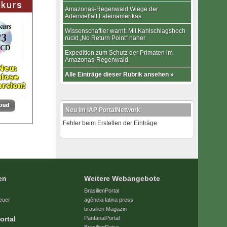
Amazonas-Regenwald Wiege der
Artenvielfalt Lateinamerikas
Wissenschaftler warnt: Mit Kahlschlagshoch
rückt „No Return Point“ näher
Expedition zum Schutz der Primaten im
Amazonas-Regenwald
Alle Einträge dieser Rubrik ansehen »
Neu im IAP PortalNetwork
Fehler beim Erstellen der Einträge
en
Weitere Webangebote
BrasilienPortal
euer
agência latina press
brasilien Magazin
ortal
PantanalPortal