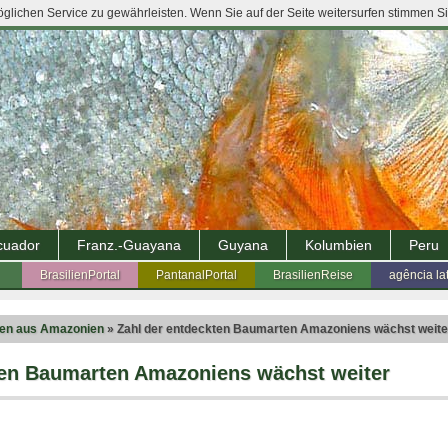
lichen Service zu gewährleisten. Wenn Sie auf der Seite weitersurfen stimmen S
cuador
Franz.-Guayana
Guyana
Kolumbien
Peru
BrasilienPortal
PantanalPortal
BrasilienReise
agência la
ten aus Amazonien
» Zahl der entdeckten Baumarten Amazoniens wächst weite
ten Baumarten Amazoniens wächst weiter