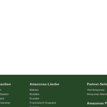
asilien
Amazonas-Länder
Partner-Seit
er
Bolivien
Visit Amazonas
Staaten
Brasilien
Amazonas Abent
naus
Ecuador
 Amazonas
Französisch-Guayana
Amazonas P