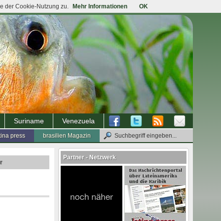
ie der Cookie-Nutzung zu.
Mehr Informationen
OK
Suriname
Venezuela
tina press
brasilien Magazin
Partner - Netzwerk
r