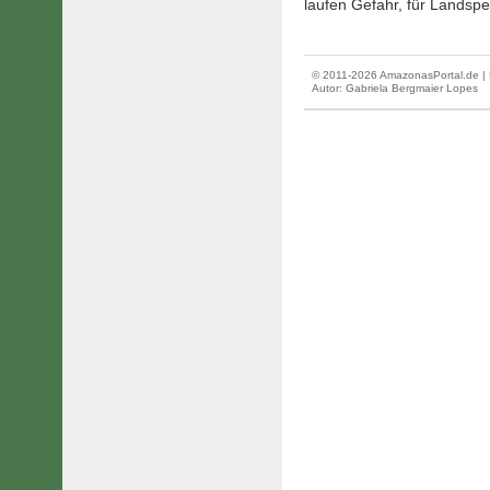
laufen Gefahr, für Landsp
© 2011-2026 AmazonasPortal.de | 
Autor:
Gabriela Bergmaier Lopes