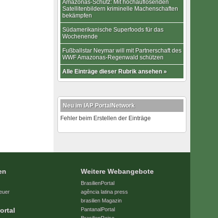
Amazonas-Schutz: Mit hochauflösenden
Satellitenbildern kriminelle Machenschaften
bekämpfen
Südamerikanische Superfoods für das
Wochenende
Fußballstar Neymar will mit Partnerschaft des
WWF Amazonas-Regenwald schützen
Alle Einträge dieser Rubrik ansehen »
Neu im IAP PortalNetwork
Fehler beim Erstellen der Einträge
en
Weitere Webangebote
BrasilienPortal
euer
agência latina press
brasilien Magazin
ortal
PantanalPortal