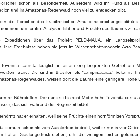
Forscher schon als Besonderheit. Außerdem wird ihr Fund als Best
egion und im Amazonas-Regenwald noch viel zu entdecken gibt.
en die Forscher des brasilianischen Amazonasforschungsinstitutes
ernommen, um für ihre Analysen Blätter und Früchte des Baumes zu s
e Expeditionen über das Projekt PELD-MAUA, ein Langzeitproj
 Ihre Ergebnisse haben sie jetzt im Wissenschaftsmagazin Acta Bota
Tovomita cornuta lediglich in einem eng begrenzten Gebiet um 
weißem Sand. Die sind in Brasilien als “campinaranas“ bekannt. Im
mazonas-Regenwaldes, weisen dort die Bäume eine geringere Höhe 
arm an Nährstoffen. Der nur drei bis acht Meter hohe Tovomita cornuta
ser, das sich während der Regenzeit bildet.
ehörnt) hat er erhalten, weil seine Früchte einen hornförmigen Vorspr
ta cornuta schon als vom Aussterben bedroht, weil er nur in vier Gebi
m hohen Siedlungsdruck stehen, d.h. die wenigen, bisher gefunde