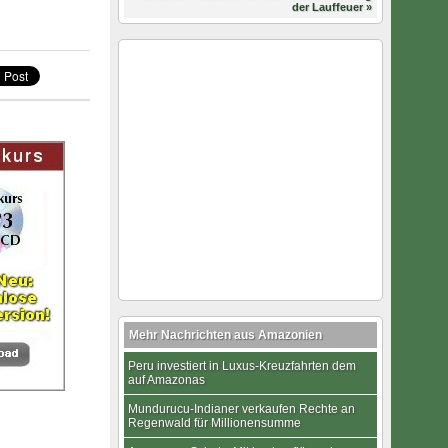
der Lauffeuer »
Mehr Nachrichten aus Amazonien
Peru investiert in Luxus-Kreuzfahrten dem
auf Amazonas
Mundurucu-Indianer verkaufen Rechte an
Regenwald für Millionensumme