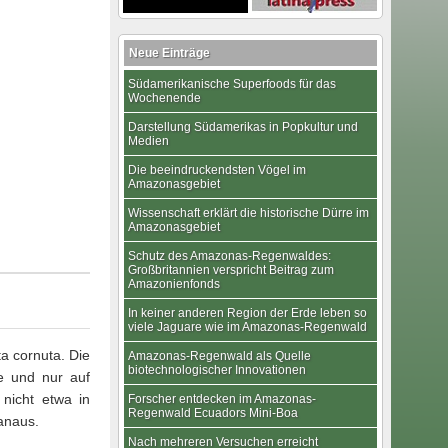
Neue Einträge
Südamerikanische Superfoods für das
Wochenende
Darstellung Südamerikas in Popkultur und
Medien
Die beeindruckendsten Vögel im
Amazonasgebiet
Wissenschaft erklärt die historische Dürre im
Amazonasgebiet
Schutz des Amazonas-Regenwaldes:
Großbritannien verspricht Beitrag zum
Amazonienfonds
In keiner anderen Region der Erde leben so
viele Jaguare wie im Amazonas-Regenwald
a cornuta. Die
Amazonas-Regenwald als Quelle
biotechnologischer Innovationen
me und nur auf
nicht etwa in
Forscher entdecken im Amazonas-
Regenwald Ecuadors Mini-Boa
anaus.
Nach mehreren Versuchen erreicht