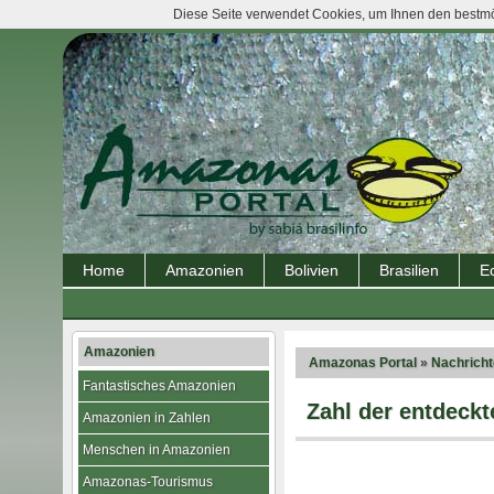
Diese Seite verwendet Cookies, um Ihnen den bestmög
Home
Amazonien
Bolivien
Brasilien
E
Amazonien
Amazonas Portal
»
Nachrich
Fantastisches Amazonien
Zahl der entdeck
Amazonien in Zahlen
Menschen in Amazonien
Amazonas-Tourismus