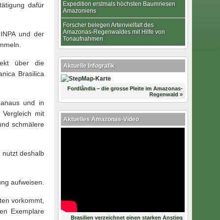
Expedition erstmals höchsten Baumriesen
ätigung dafür
Amazoniens
Forscher belegen Artenvielfalt des
Amazonas-Regenwaldes mit Hilfe von
 INPA und der
Tonaufnahmen
ammeln.
ekt über die
Aktuelle Infografik
nica Brasilica
Fordlândia – die grosse Pleite im Amazonas-
Regenwald »
Manaus und in
 Vergleich mit
Aktuelles Amazonas-Video
und schmälere
 nutzt deshalb
ung aufweisen.
eten vorkommt,
nen Exemplare
Brasilien verzeichnet einen starken Anstieg