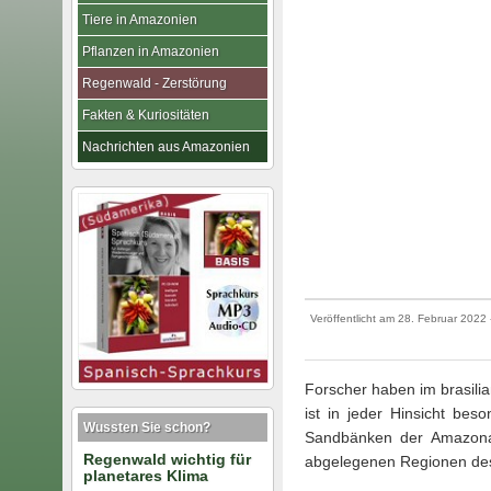
Tiere in Amazonien
Pflanzen in Amazonien
Regenwald - Zerstörung
Fakten & Kuriositäten
Nachrichten aus Amazonien
Veröffentlicht am
28. Februar 2022
Forscher haben im brasili
ist in jeder Hinsicht be
Wussten Sie schon?
Sandbänken der Amazonas
Regenwald wichtig für
abgelegenen Regionen de
planetares Klima