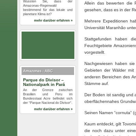
Wussten Sie, dass der
Allein das bewerten die 
Amazonas-Regenwald
gesehen, dass es in der R
bestimmend für das lokale und
planetare Klima ist?
mehr darüber erfahren »
Mehrere Expeditionen hab
Universität Maranhão unt
Stattgefunden haben di
Feuchtgebiete Amazoniens.
vorgestellt.
Nachgewiesen haben sie 
Gebieten der Wälder mit 
Amazonas - ABC
anderen Bereichen des A
Parque do Divisor –
Stämme auf.
Nationalpark in Pará
An der Grenze zwischen
Brasilien und Peru im
Der Boden ist sandig und 
Bundesstaat Acre befindet sich
oberflächennahes Grundwas
der “Parque Nacional do Divisor“.
mehr darüber erfahren »
Seinen Namen “cornuta“ (g
Kaum entdeckt, gilt Tovomi
die noch dazu unter eine