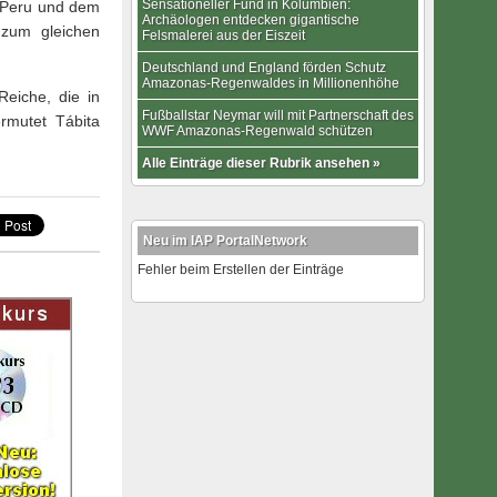
Sensationeller Fund in Kolumbien:
 Peru und dem
Archäologen entdecken gigantische
 zum gleichen
Felsmalerei aus der Eiszeit
Deutschland und England förden Schutz
Amazonas-Regenwaldes in Millionenhöhe
eiche, die in
Fußballstar Neymar will mit Partnerschaft des
rmutet Tábita
WWF Amazonas-Regenwald schützen
Alle Einträge dieser Rubrik ansehen »
Neu im IAP PortalNetwork
Fehler beim Erstellen der Einträge