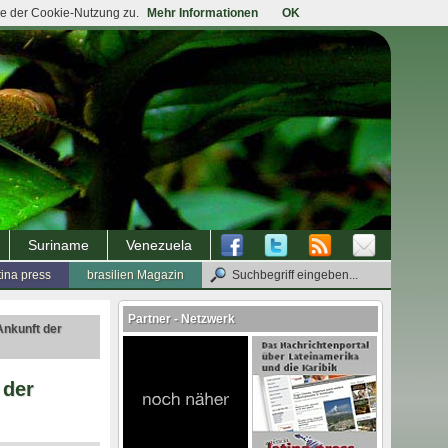
ie der Cookie-Nutzung zu.
Mehr Informationen
OK
Suriname
Venezuela
tina press
brasilien Magazin
Partner - Netzwerk
Ankunft der
 der