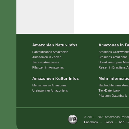
Amazonien Natur-Infos
Amazonas in Br
Fantastisches Amazonien
Brasiliens Ureinwohn
Amazonien in Zahlen
Brasiliens Amazonas-
Tiere im Amazonas
Urwaldmetropole Ma
Pflanzen im Amazonas
Reisen in Brasiliens
Amazonien Kultur-Infos
Mehr Informati
Menschen im Amazonas
Nachrichten aus Ama
Ureinwohner Amazoniens
Tier-Datenbank
Pflanzen-Datenbank
© 2011 – 2026 Amazonas Porta
Facebook
•
Twitter
•
RSS-F