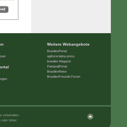
en
Weitere Webangebote
BrasilienPortal
euer
agência latina press
brasilien Magazin
ortal
PantanalPortal
BrasilienReise
BrasilienFreunde Forum
ungen
e vorbehalten.
x oder höher