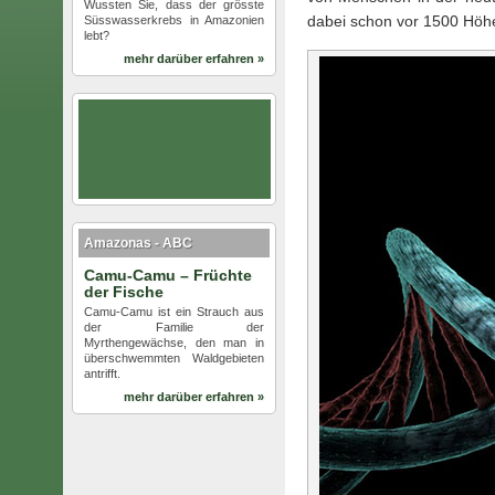
Wussten Sie, dass der grösste
dabei schon vor 1500 Höhe
Süsswasserkrebs in Amazonien
lebt?
mehr darüber erfahren »
Amazonas - ABC
Camu-Camu – Früchte
der Fische
Camu-Camu ist ein Strauch aus
der Familie der
Myrthengewächse, den man in
überschwemmten Waldgebieten
antrifft.
mehr darüber erfahren »