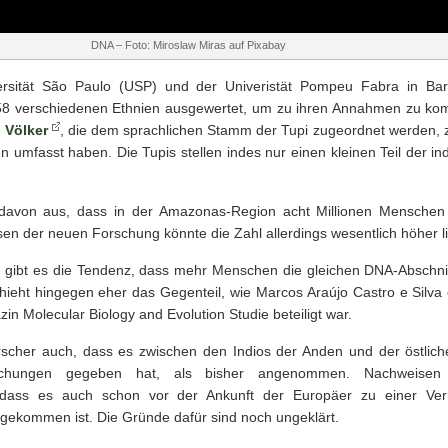
DNA – Foto: Miroslaw Miras auf Pixabay
versität São Paulo (USP) und der Univeristät Pompeu Fabra in Ba
 58 verschiedenen Ethnien ausgewertet, um zu ihren Annahmen zu k
 Völker
, die dem sprachlichen Stamm der Tupi zugeordnet werden, 
n umfasst haben. Die Tupis stellen indes nur einen kleinen Teil der in
 davon aus, dass in der Amazonas-Region acht Millionen Menschen
sen der neuen Forschung könnte die Zahl allerdings wesentlich höher l
on gibt es die Tendenz, dass mehr Menschen die gleichen DNA-Abschni
ieht hingegen eher das Gegenteil, wie Marcos Araújo Castro e Silva e
n Molecular Biology and Evolution Studie beteiligt war.
orscher auch, dass es zwischen den Indios der Anden und der östli
schungen gegeben hat, als bisher angenommen. Nachweisen
 dass es auch schon vor der Ankunft der Europäer zu einer Ver
 gekommen ist. Die Gründe dafür sind noch ungeklärt.