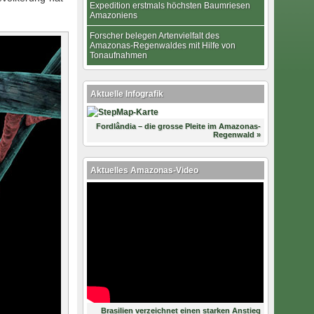
Expedition erstmals höchsten Baumriesen
Amazoniens
Forscher belegen Artenvielfalt des
Amazonas-Regenwaldes mit Hilfe von
Tonaufnahmen
Aktuelle Infografik
Fordlândia – die grosse Pleite im Amazonas-
Regenwald »
Aktuelles Amazonas-Video
Brasilien verzeichnet einen starken Anstieg