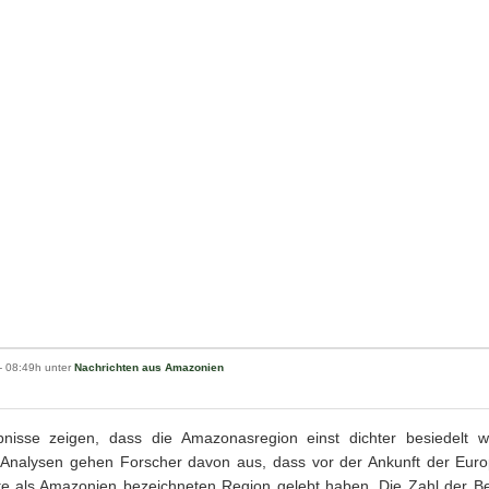
- 08:49h unter
Nachrichten aus Amazonien
isse zeigen, dass die Amazonasregion einst dichter besiedelt wa
alysen gehen Forscher davon aus, dass vor der Ankunft der Europ
e als Amazonien bezeichneten Region gelebt haben. Die Zahl der Be