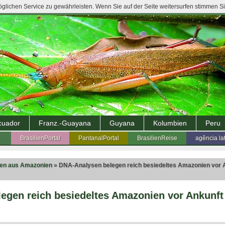
lichen Service zu gewährleisten. Wenn Sie auf der Seite weitersurfen stimmen S
cuador
Franz.-Guayana
Guyana
Kolumbien
Peru
BrasilienPortal
PantanalPortal
BrasilienReise
agência la
ten aus Amazonien
» DNA-Analysen belegen reich besiedeltes Amazonien vor 
egen reich besiedeltes Amazonien vor Ankunft