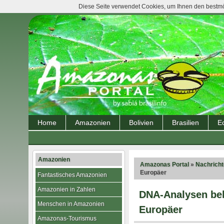
Diese Seite verwendet Cookies, um Ihnen den bestmög
Home
Amazonien
Bolivien
Brasilien
E
Amazonien
Amazonas Portal
»
Nachrich
Europäer
Fantastisches Amazonien
Amazonien in Zahlen
DNA-Analysen bel
Menschen in Amazonien
Europäer
Amazonas-Tourismus