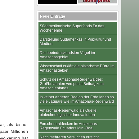
Neue Einträge
Südamerikanische Superfoods für das
Wochenende
Darstellung Südamerikas in Popkultur und
Medien
Die beeindruckendsten Vögel im
Amazonasgebiet
Wissenschaft erklärt die historische Dürre im
Amazonasgebiet
Schutz des Amazonas-Regenwaldes:
Großbritannien verspricht Beitrag zum
Amazonienfonds
In keiner anderen Region der Erde leben so
viele Jaguare wie im Amazonas-Regenwald
Amazonas-Regenwald als Quelle
biotechnologischer Innovationen
Forscher entdecken im Amazonas-
r, als bisher
Regenwald Ecuadors Mini-Boa
äer Millionen
Nach mehreren Versuchen erreicht
völkerung hat