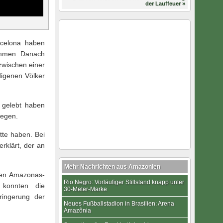
der Lauffeuer »
rcelona haben
ommen. Danach
zwischen einer
digenen Völker
 gelebt haben
iegen.
tte haben. Bei
rklärt, der an
Mehr Nachrichten aus Amazonien
chen Amazonas-
Rio Negro: Vorläufiger Stillstand knapp unter
 konnten die
30-Meter-Marke
ringerung der
Neues Fußballstadion in Brasilien: Arena
Amazônia