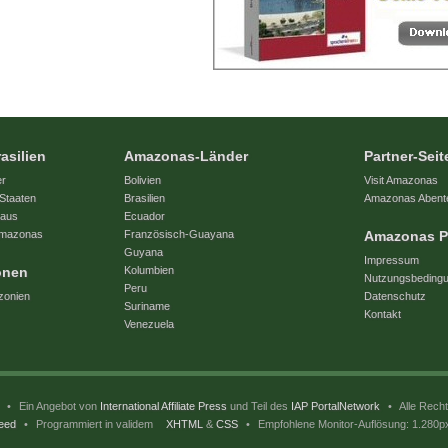
asilien
Amazonas-Länder
Partner-Seit
er
Bolivien
Visit Amazonas
Staaten
Brasilien
Amazonas Abent
naus
Ecuador
 Amazonas
Französisch-Guayana
Amazonas P
Guyana
Impressum
onen
Kolumbien
Nutzungsbeding
Peru
zonien
Datenschutz
Suriname
Kontakt
Venezuela
l
•
Ein Angebot von
International Affiliate Press
und Teil des
IAP PortalNetwork
•
Alle Recht
eed
•
Programmiert in validem
XHTML
&
CSS
•
Empfohlene Monitor-Auflösung: 1.280p