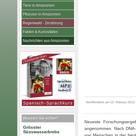
Tiere in Amazonien
Pflanzen in Amazonien
Regenwald - Zerstörung
Fakten & Kuriositäten
Nachrichten aus Amazonien
Veröffentlicht am
12. Februar 2022
Wussten Sie schon?
Neueste Forschungsergebn
Grösster
angenommen. Nach DNA-An
Süsswasserkrebs
von Menschen in der heut