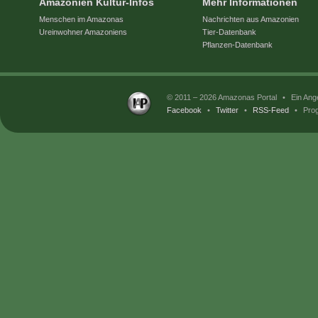
Amazonien Kultur-Infos
Mehr Informationen
Menschen im Amazonas
Nachrichten aus Amazonien
Ureinwohner Amazoniens
Tier-Datenbank
Pflanzen-Datenbank
© 2011 – 2026 Amazonas Portal
•
Ein Ang
Facebook
•
Twitter
•
RSS-Feed
•
Prog