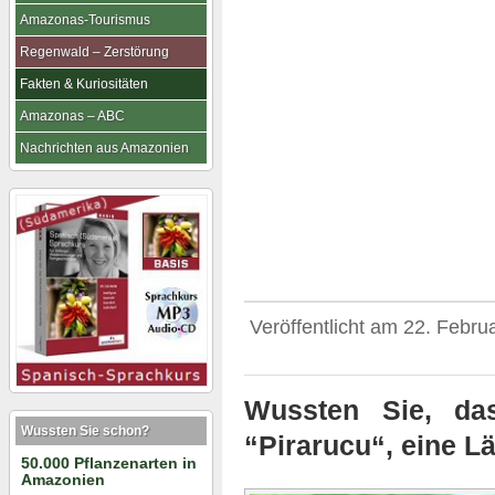
Amazonas-Tourismus
Regenwald – Zerstörung
Fakten & Kuriositäten
Amazonas – ABC
Nachrichten aus Amazonien
Veröffentlicht am
22. Febru
Wussten Sie, das
Wussten Sie schon?
“Pirarucu“, eine L
50.000 Pflanzenarten in
Amazonien