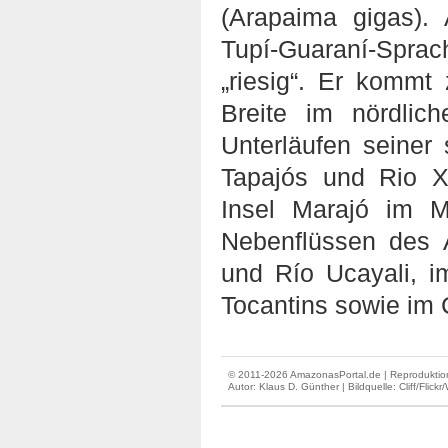
(Arapaima gigas).
Tupí-Guaraní-Spr
„riesig“. Er kommt
Breite im nördli
Unterläufen seiner
Tapajós und Rio X
Insel Marajó im 
Nebenflüssen des 
und Río Ucayali, i
Tocantins sowie im 
© 2011-2026 AmazonasPortal.de | Reproduktion
Autor:
Klaus D. Günther
| Bildquelle: Cliff/Flick