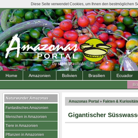
Diese Seite verwendet Cookies, um Ihnen den bestmöglichen Ser
Home
Amazonien
Bolivien
Brasilien
Ecuador
Bra
Naturwunder Amazonas
Amazonas Portal
»
Fakten & Kuriosität
Fantastisches Amazonien
Gigantischer Süsswass
Menschen in Amazonien
Tiere in Amazonien
Pflanzen in Amazonien