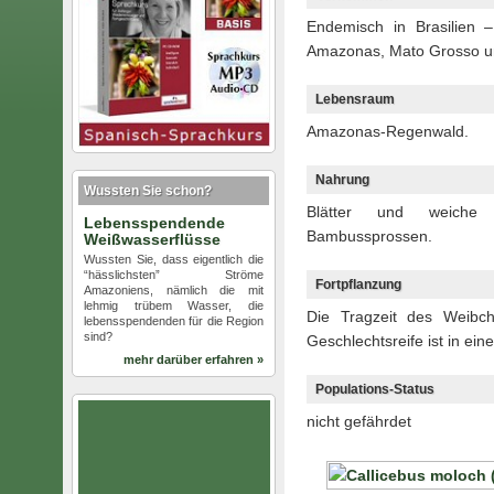
Endemisch in Brasilien
Amazonas, Mato Grosso u
Lebensraum
Amazonas-Regenwald.
Nahrung
Wussten Sie schon?
Blätter und weiche 
Lebensspendende
Bambussprossen.
Weißwasserflüsse
Wussten Sie, dass eigentlich die
“hässlichsten” Ströme
Fortpflanzung
Amazoniens, nämlich die mit
lehmig trübem Wasser, die
Die Tragzeit des Weibc
lebensspendenden für die Region
sind?
Geschlechtsreife ist in ein
mehr darüber erfahren »
Populations-Status
nicht gefährdet