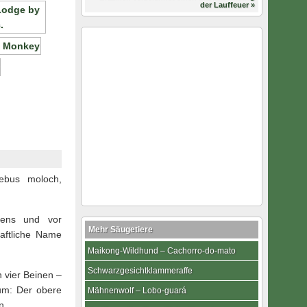
der Lauffeuer »
cebus moloch,
gens und vor
Mehr Säugetiere
haftliche Name
Maikong-Wildhund – Cachorro-do-mato
Schwarzgesichtklammeraffe
 vier Beinen –
kum: Der obere
Mähnenwolf – Lobo-guará
n.