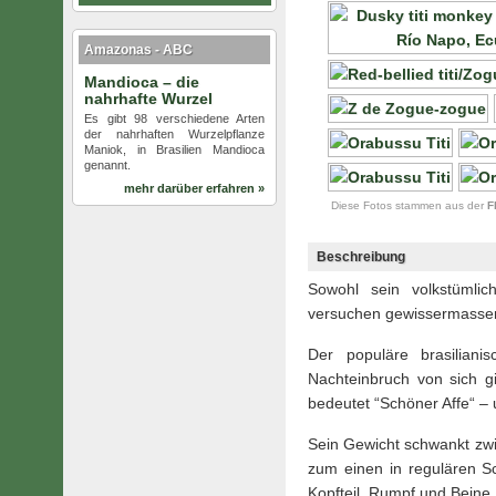
Amazonas - ABC
Mandioca – die
nahrhafte Wurzel
Es gibt 98 verschiedene Arten
der nahrhaften Wurzelpflanze
Maniok, in Brasilien Mandioca
genannt.
mehr darüber erfahren »
Diese Fotos stammen aus der
F
Beschreibung
Sowohl sein volkstümlic
versuchen gewissermassen 
Der populäre brasilian
Nachteinbruch von sich gi
bedeutet “Schöner Affe“ – u
Sein Gewicht schwankt zwi
zum einen in regulären S
Kopfteil, Rumpf und Beine