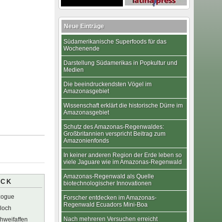
Neue Einträge
Südamerikanische Superfoods für das
Wochenende
Darstellung Südamerikas in Popkultur und
Medien
Die beeindruckendsten Vögel im
Amazonasgebiet
Wissenschaft erklärt die historische Dürre im
Amazonasgebiet
Schutz des Amazonas-Regenwaldes:
Großbritannien verspricht Beitrag zum
Amazonienfonds
In keiner anderen Region der Erde leben so
viele Jaguare wie im Amazonas-Regenwald
Amazonas-Regenwald als Quelle
ICK
biotechnologischer Innovationen
zogue
Forscher entdecken im Amazonas-
Regenwald Ecuadors Mini-Boa
loch
Nach mehreren Versuchen erreicht
hweifaffen