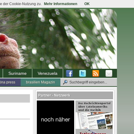
ie der Cookie-Nutzung zu.
Mehr Informationen
OK
Suriname
Venezuela
tina press
brasilien Magazin
Partner - Netzwerk