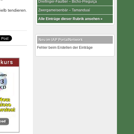
Dreifinger-Faultier – Bicho-Preguiça
elb tendieren.
Zwergameisenbär – Tamanduaí
Alle Einträge dieser Rubrik ansehen »
Neu im IAP PortalNetwork
Fehler beim Erstellen der Einträge