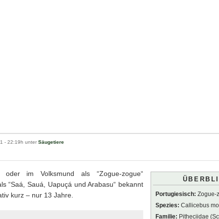
11
- 22:19h unter
Säugetiere
fe oder im Volksmund als “Zogue-zogue“
ÜBERBL
 als “Saá, Sauá, Uapuçá und Arabasu“ bekannt
Portugiesisch:
Zogue-
ativ kurz – nur 13 Jahre.
Spezies:
Callicebus mo
Familie:
Pitheciidae (Sc