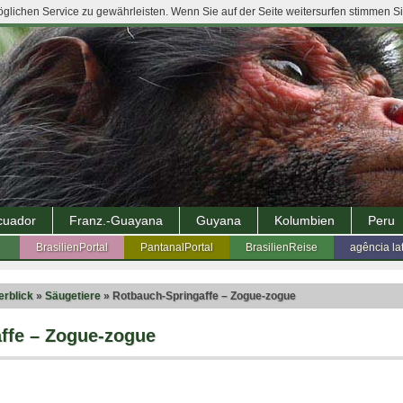
lichen Service zu gewährleisten. Wenn Sie auf der Seite weitersurfen stimmen S
cuador
Franz.-Guayana
Guyana
Kolumbien
Peru
BrasilienPortal
PantanalPortal
BrasilienReise
agência la
erblick
»
Säugetiere
» Rotbauch-Springaffe – Zogue-zogue
ffe – Zogue-zogue