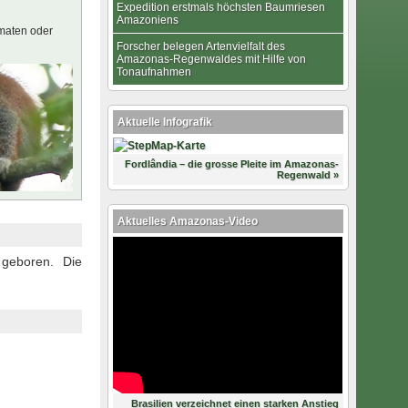
Expedition erstmals höchsten Baumriesen
Amazoniens
maten oder
Forscher belegen Artenvielfalt des
Amazonas-Regenwaldes mit Hilfe von
Tonaufnahmen
Aktuelle Infografik
Fordlândia – die grosse Pleite im Amazonas-
Regenwald »
Aktuelles Amazonas-Video
geboren. Die
Brasilien verzeichnet einen starken Anstieg