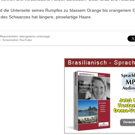
nd die Unterseite seines Rumpfes zu blassem Orange bis orangenem G
 des Schwanzes hat längere, pinselartige Haare.
Reproduktion strengstens untersagt.
le: Screenshot YouTube