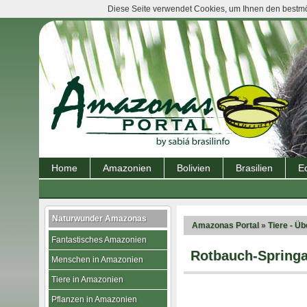
Diese Seite verwendet Cookies, um Ihnen den bestmög
Home
Amazonien
Bolivien
Brasilien
E
Naturwunder Amazonas
Amazonas Portal
»
Tiere - Üb
Fantastisches Amazonien
Rotbauch-Springa
Menschen in Amazonien
Tiere in Amazonien
Pflanzen in Amazonien