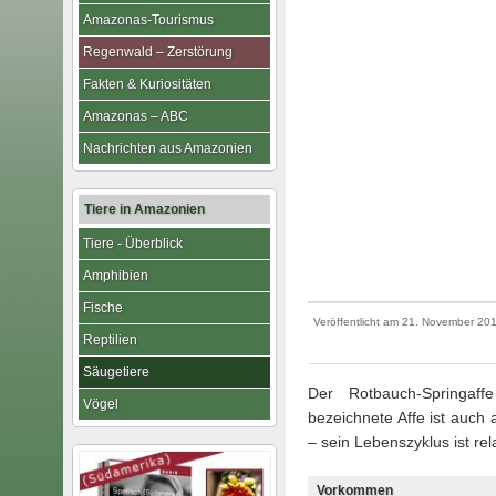
Amazonas-Tourismus
Regenwald – Zerstörung
Fakten & Kuriositäten
Amazonas – ABC
Nachrichten aus Amazonien
Tiere in Amazonien
Tiere - Überblick
Amphibien
Fische
Veröffentlicht am
21. November 20
Reptilien
Säugetiere
Der Rotbauch-Springaf
Vögel
bezeichnete Affe ist auch
– sein Lebenszyklus ist rel
Vorkommen