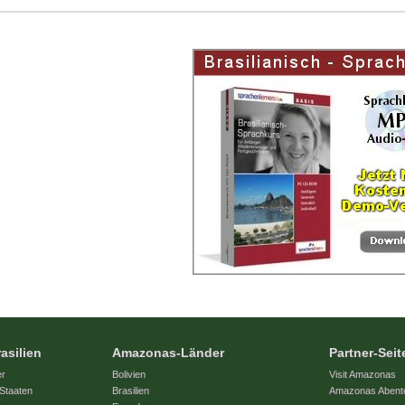
asilien
Amazonas-Länder
Partner-Seit
er
Bolivien
Visit Amazonas
Staaten
Brasilien
Amazonas Abent