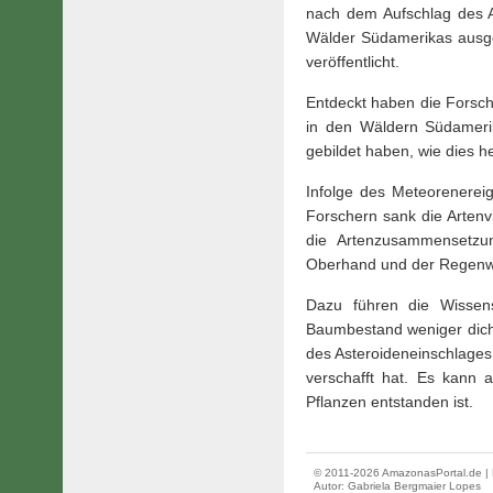
nach dem Aufschlag des As
Wälder Südamerikas ausgew
veröffentlicht.
Entdeckt haben die Forsc
in den Wäldern Südameri
gebildet haben, wie dies heu
Infolge des Meteorenerei
Forschern sank die Artenv
die Artenzusammensetzun
Oberhand und der Regenwal
Dazu führen die Wissens
Baumbestand weniger dicht 
des Asteroideneinschlages
verschafft hat. Es kann 
Pflanzen entstanden ist.
© 2011-2026 AmazonasPortal.de | 
Autor:
Gabriela Bergmaier Lopes