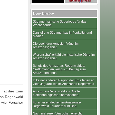
Neue Einträge
Südamerikanische Superfoods für das
Wochenende
Darstellung Südamerikas in Popkultur und
Medien
Die beeindruckendsten Vögel im
Amazonasgebiet
Wissenschaft erklärt die historische Dürre im
Amazonasgebiet
Schutz des Amazonas-Regenwaldes:
Großbritannien verspricht Beitrag zum
Amazonienfonds
In keiner anderen Region der Erde leben so
viele Jaguare wie im Amazonas-Regenwald
, hat dies zum
Amazonas-Regenwald als Quelle
biotechnologischer Innovationen
onas-Regenwald
, wie Forscher
Forscher entdecken im Amazonas-
Regenwald Ecuadors Mini-Boa
Nach mehreren Versuchen erreicht