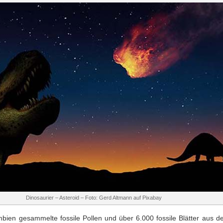
Dinosaurier – Asteroid – Foto: Gerd Altmann auf Pixabay
bien gesammelte fossile Pollen und über 6.000 fossile Blätter aus de