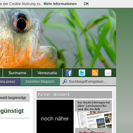
ie der Cookie-Nutzung zu.
Mehr Informationen
OK
Suriname
Venezuela
tina press
brasilien Magazin
Partner - Netzwerk
wald begünstigt
günstigt