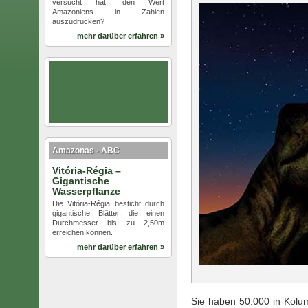
versucht hat, den Wert
Amazoniens in Zahlen
auszudrücken?
mehr darüber erfahren »
Amazonas - ABC
Vitória-Régia –
Gigantische
Wasserpflanze
Die Vitória-Régia besticht durch
gigantische Blätter, die einen
Durchmesser bis zu 2,50m
erreichen können.
mehr darüber erfahren »
Sie haben 50.000 in Kolum