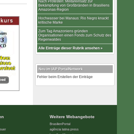
Nach Protesten: Militäreinsatz zur
Bekämpfung von Großbränden in Brasiliens
Amazonas-Region
Hochwasser bei Manaus: Rio Negro knackt
kritische Marke
Zum Tag Amazoniens gründen
Organisationen einen Fonds zum Schutz des
Regenwaldes
Alle Einträge dieser Rubrik ansehen »
Neu im IAP PortalNetwork
Fehler beim Erstellen der Einträge
en
Weitere Webangebote
BrasilienPortal
euer
agência latina press