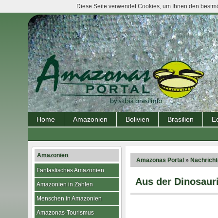
Diese Seite verwendet Cookies, um Ihnen den bestmög
Home
Amazonien
Bolivien
Brasilien
E
Amazonien
Amazonas Portal
»
Nachrich
Fantastisches Amazonien
Aus der Dinosaur
Amazonien in Zahlen
Menschen in Amazonien
Amazonas-Tourismus