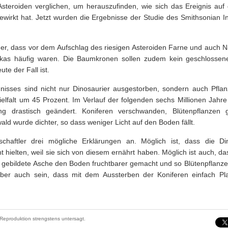
teroiden verglichen, um herauszufinden, wie sich das Ereignis auf 
irkt hat. Jetzt wurden die Ergebnisse der Studie des Smithsonian I
her, dass vor dem Aufschlag des riesigen Asteroiden Farne und auch
kas häufig waren. Die Baumkronen sollen zudem kein geschlossene
te der Fall ist.
gnisses sind nicht nur Dinosaurier ausgestorben, sondern auch Pfla
ielfalt um 45 Prozent. Im Verlauf der folgenden sechs Millionen Jahre
g drastisch geändert. Koniferen verschwanden, Blütenpflanzen
d wurde dichter, so dass weniger Licht auf den Boden fällt.
chaftler drei mögliche Erklärungen an. Möglich ist, dass die Di
hielten, weil sie sich von diesem ernährt haben. Möglich ist auch, das
 gebildete Asche den Boden fruchtbarer gemacht und so Blütenpflanzen
aber auch sein, dass mit dem Aussterben der Koniferen einfach Pla
Reproduktion strengstens untersagt.