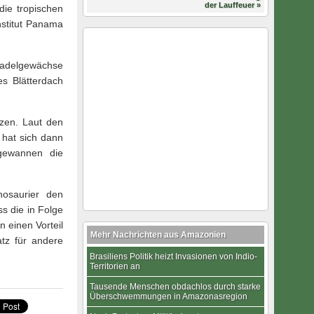
der Lauffeuer »
die tropischen
nstitut Panama
 Nadelgewächse
s Blätterdach
nzen. Laut den
 hat sich dann
 gewannen die
nosaurier den
s die in Folge
 einen Vorteil
Mehr Nachrichten aus Amazonien
tz für andere
Brasiliens Politik heizt Invasionen von Indio-
Territorien an
Tausende Menschen obdachlos durch starke
Überschwemmungen in Amazonasregion