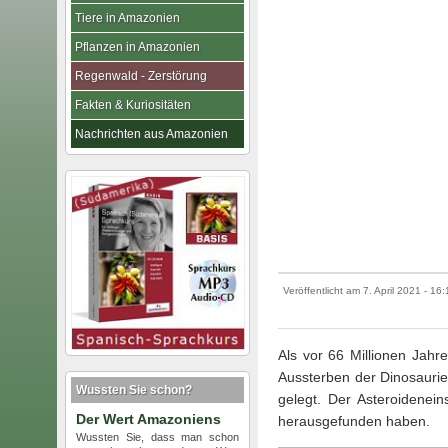
Tiere in Amazonien
Pflanzen in Amazonien
Regenwald - Zerstörung
Fakten & Kuriositäten
Nachrichten aus Amazonien
Veröffentlicht am
7. April 2021
- 16:
Als vor 66 Millionen Jahre
Aussterben der Dinosauri
Wussten Sie schon?
gelegt. Der Asteroidenei
Der Wert Amazoniens
herausgefunden haben.
Wussten Sie, dass man schon