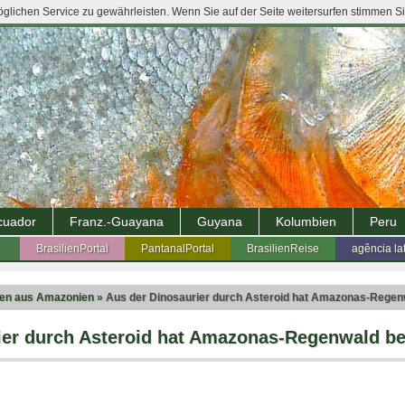
lichen Service zu gewährleisten. Wenn Sie auf der Seite weitersurfen stimmen S
cuador
Franz.-Guayana
Guyana
Kolumbien
Peru
BrasilienPortal
PantanalPortal
BrasilienReise
agência la
ten aus Amazonien
» Aus der Dinosaurier durch Asteroid hat Amazonas-Regen
ier durch Asteroid hat Amazonas-Regenwald be